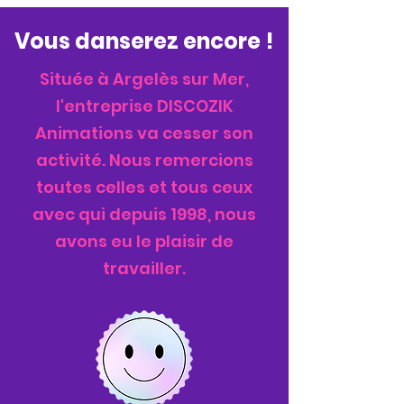
Vous danserez encore !
Située à Argelès sur Mer,
l'entreprise DISCOZIK
Animations va cesser son
activité. Nous remercions
toutes celles et tous ceux
avec qui depuis 1998, nous
avons eu le plaisir de
travailler.