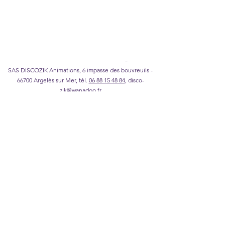
Notas legales
I
Política de confidencialidad
I
Política de
cookies
I
Condiciones generales de venta
Catálogo Karaoke DISCOZIK
SAS DISCOZIK Animations, 6 impasse des bouvreuils -
66700 Argelès sur Mer, tél.
06 88 15 48 84
,
disco-
zik@wanadoo.fr
©2026 DISCOZIK Animations