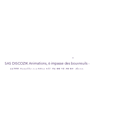
Legal Notice
I
Privacy Policy
I
Cookie policy
I
Terms of
Sales
DISCOZIK Karaoke Catalog
SAS DISCOZIK Animations, 6 impasse des bouvreuils -
66700 Argelès sur Mer, tél.
06 88 15 48 84
,
disco-
zik@wanadoo.fr
©2026 DISCOZIK Animations