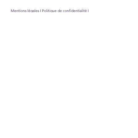
Mentions légales
I
Politique de confidentialité
I
Politique des cookies
SAS DISCOZIK Animations, 6 impasse des bouvreuils -
66700 Argelès sur Mer, tél.
06 88 15 48 84
,
disco-
zik@wanadoo.fr
©2026 DISCOZIK Animations