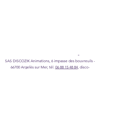
Notas legales
I
Política de confidencialidad
I
Política de
cookies
I
Condiciones generales de venta
Catálogo Karaoke DISCOZIK
SAS DISCOZIK Animations, 6 impasse des bouvreuils -
66700 Argelès sur Mer, tél.
06 88 15 48 84
,
disco-
zik@wanadoo.fr
©2026 DISCOZIK Animations