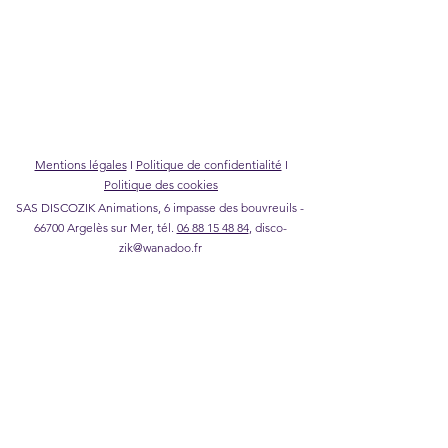
Mentions légales
I
Politique de confidentialité
I
Politique des cookies
SAS DISCOZIK Animations, 6 impasse des bouvreuils -
66700 Argelès sur Mer, tél.
06 88 15 48 84
,
disco-
zik@wanadoo.fr
©2026 DISCOZIK Animations