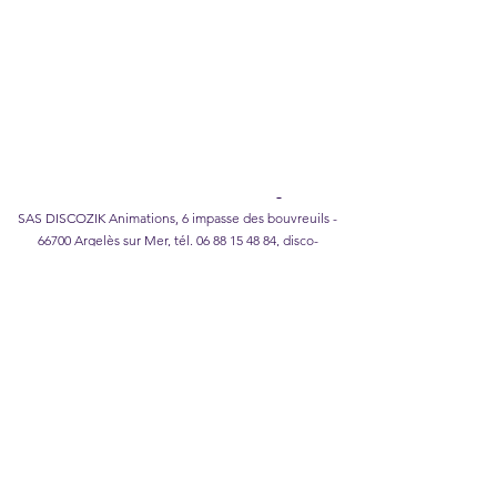
Notas legales
I
Política de confidencialidad
I
Política de
cookies
I
Condiciones generales de venta
Catálogo Karaoke DISCOZIK
SAS DISCOZIK Animations, 6 impasse des bouvreuils -
66700 Argelès sur Mer, tél.
06 88 15 48 84
,
disco-
zik@wanadoo.fr
©2026 DISCOZIK Animations