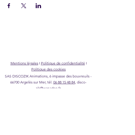
Mentions légales
I
Politique de confidentialité
I
Politique des cookies
SAS DISCOZIK Animations, 6 impasse des bouvreuils -
66700 Argelès sur Mer, tél.
06 88 15 48 84
,
disco-
zik@wanadoo.fr
©2026 DISCOZIK Animations