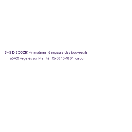
Legal Notice
I
Privacy Policy
I
Cookie policy
I
Terms of
Sales
DISCOZIK Karaoke Catalog
SAS DISCOZIK Animations, 6 impasse des bouvreuils -
66700 Argelès sur Mer, tél.
06 88 15 48 84
,
disco-
zik@wanadoo.fr
©2026 DISCOZIK Animations