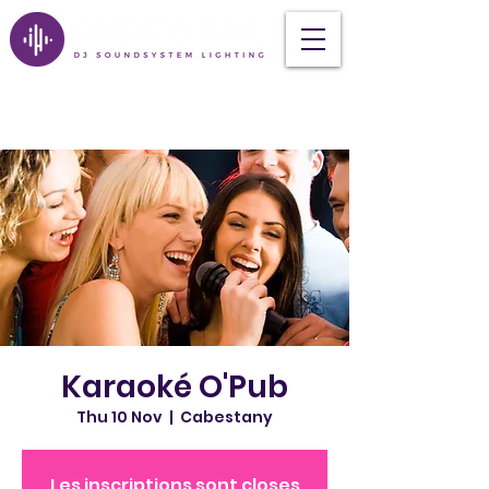
Karaoké O'Pub
Thu 10 Nov
  |  
Cabestany
Les inscriptions sont closes