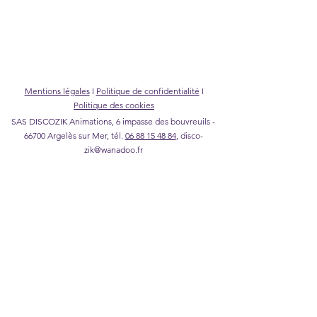
Mentions légales
I
Politique de confidentialité
I
Politique des cookies
SAS DISCOZIK Animations, 6 impasse des bouvreuils -
66700 Argelès sur Mer, tél.
06 88 15 48 84
,
disco-
zik@wanadoo.fr
©2026 DISCOZIK Animations