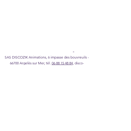
Notas legales
I
Política de confidencialidad
I
Política de
cookies
I
Condiciones generales de venta
Catálogo Karaoke DISCOZIK
SAS DISCOZIK Animations, 6 impasse des bouvreuils -
66700 Argelès sur Mer, tél.
06 88 15 48 84
,
disco-
zik@wanadoo.fr
©2026 DISCOZIK Animations