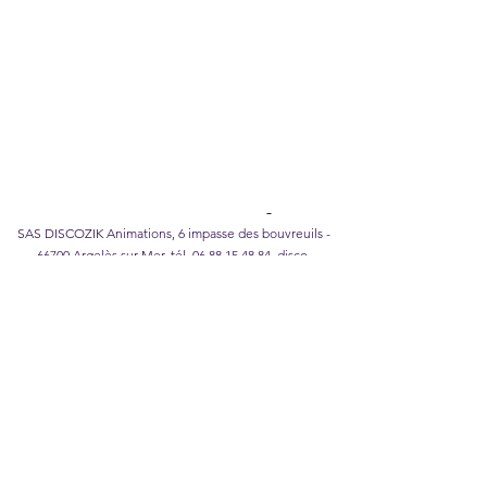
Legal Notice
I
Privacy Policy
I
Cookie policy
I
Terms of
Sales
DISCOZIK Karaoke Catalog
SAS DISCOZIK Animations, 6 impasse des bouvreuils -
66700 Argelès sur Mer, tél.
06 88 15 48 84
,
disco-
zik@wanadoo.fr
©2026 DISCOZIK Animations