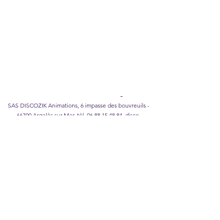
Legal Notice
I
Privacy Policy
I
Cookie policy
I
Terms of
Sales
DISCOZIK Karaoke Catalog
SAS DISCOZIK Animations, 6 impasse des bouvreuils -
66700 Argelès sur Mer, tél.
06 88 15 48 84
,
disco-
zik@wanadoo.fr
©2026 DISCOZIK Animations