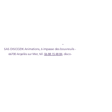
Notas legales
I
Política de confidencialidad
I
Política de
cookies
I
Condiciones generales de venta
Catálogo Karaoke DISCOZIK
SAS DISCOZIK Animations, 6 impasse des bouvreuils -
66700 Argelès sur Mer, tél.
06 88 15 48 84
,
disco-
zik@wanadoo.fr
©2026 DISCOZIK Animations