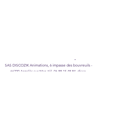
Legal Notice
I
Privacy Policy
I
Cookie policy
I
Terms of
Sales
DISCOZIK Karaoke Catalog
SAS DISCOZIK Animations, 6 impasse des bouvreuils -
66700 Argelès sur Mer, tél.
06 88 15 48 84
,
disco-
zik@wanadoo.fr
©2026 DISCOZIK Animations