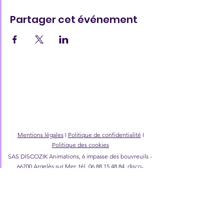
Partager cet événement
Mentions légales
I
Politique de confidentialité
I
Politique des cookies
SAS DISCOZIK Animations, 6 impasse des bouvreuils -
66700 Argelès sur Mer, tél.
06 88 15 48 84
,
disco-
zik@wanadoo.fr
©2026 DISCOZIK Animations