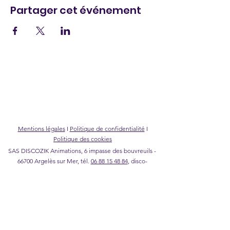
Partager cet événement
Mentions légales
I
Politique de confidentialité
I
Politique des cookies
SAS DISCOZIK Animations, 6 impasse des bouvreuils -
66700 Argelès sur Mer, tél.
06 88 15 48 84
,
disco-
zik@wanadoo.fr
©2026 DISCOZIK Animations