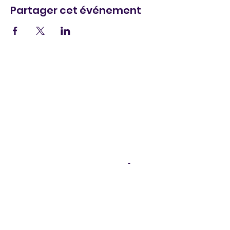
Partager cet événement
Notas legales
I
Política de confidencialidad
I
Política de
cookies
I
Condiciones generales de venta
Catálogo Karaoke DISCOZIK
SAS DISCOZIK Animations, 6 impasse des bouvreuils -
66700 Argelès sur Mer, tél.
06 88 15 48 84
,
disco-
zik@wanadoo.fr
©2026 DISCOZIK Animations