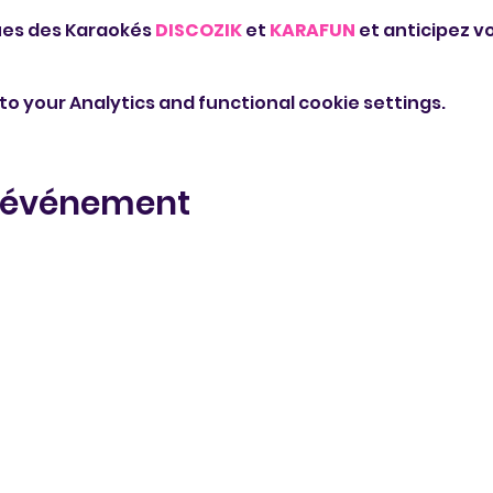
es des Karaokés 
DISCOZIK
 et 
KARAFUN
 et anticipez vo
o your Analytics and functional cookie settings.
t événement
Legal Notice
I
Privacy Policy
I
Cookie policy
I
Terms of Sales