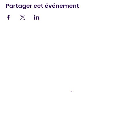
Partager cet événement
Legal Notice
I
Privacy Policy
I
Cookie policy
I
Terms of
Sales
DISCOZIK Karaoke Catalog
SAS DISCOZIK Animations, 6 impasse des bouvreuils -
66700 Argelès sur Mer, tél.
06 88 15 48 84
,
disco-
zik@wanadoo.fr
©2026 DISCOZIK Animations