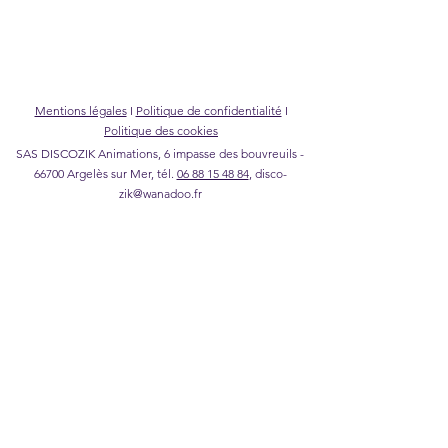
Mentions légales
I
Politique de confidentialité
I
Politique des cookies
SAS DISCOZIK Animations, 6 impasse des bouvreuils -
66700 Argelès sur Mer, tél.
06 88 15 48 84
,
disco-
zik@wanadoo.fr
©2026 DISCOZIK Animations