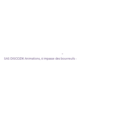
Legal Notice
I
Privacy Policy
I
Cookie policy
I
Terms of
Sales
DISCOZIK Karaoke Catalog
SAS DISCOZIK Animations, 6 impasse des bouvreuils -
66700 Argelès sur Mer, tél.
06 88 15 48 84
,
disco-
zik@wanadoo.fr
©2026 DISCOZIK Animations