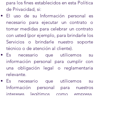
para los fines establecidos en esta Política
de Privacidad, si:
El uso de su Información personal es
necesario para ejecutar un contrato o
tomar medidas para celebrar un contrato
con usted (por ejemplo, para brindarle los
Servicios o brindarle nuestro soporte
técnico o de atención al cliente).
Es necesario que utilicemos su
información personal para cumplir con
una obligación legal o reglamentaria
relevante.
Es necesario que utilicemos su
Información personal para nuestros
intereses legítimos como empresa,
siempre que dicho uso sea en todo
momento proporcionado y respetuoso de
sus derechos de privacidad.
Si resides en la UE, puedes:
Solicitar confirmación sobre si se está