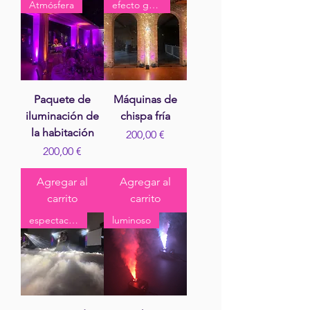
Atmósfera
efecto garantizado
Paquete de
Máquinas de
iluminación de
chispa fría
la habitación
Precio
200,00 €
Precio
200,00 €
Agregar al
Agregar al
carrito
carrito
espectacular
luminoso