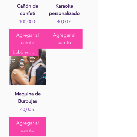
Cañón de
Karaoke
confeti
personalizado
Precio
Precio
100,00 €
40,00 €
Agregar al
Agregar al
carrito
carrito
bubbles kiss
Maquina de
Burbujas
Precio
40,00 €
Agregar al
carrito