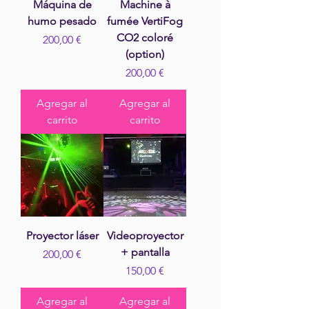
Máquina de
Machine à
humo pesado
fumée VertiFog
CO2 coloré
Precio
200,00 €
(option)
Precio
200,00 €
Agregar al
Agregar al
carrito
carrito
Proyector láser
Videoproyector
+ pantalla
Precio
200,00 €
Precio
150,00 €
Agregar al
Agregar al