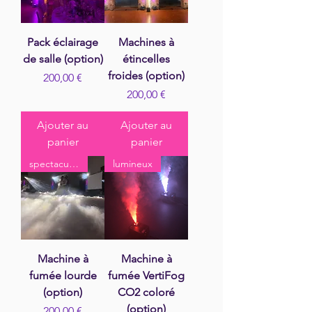
Pack éclairage
Machines à
de salle (option)
étincelles
froides (option)
Prix
200,00 €
Prix
200,00 €
Ajouter au
Ajouter au
panier
panier
spectaculaire
lumineux
Machine à
Machine à
fumée lourde
fumée VertiFog
(option)
CO2 coloré
(option)
Prix
200,00 €