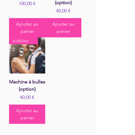
(option)
Prix
100,00 €
Prix
40,00 €
Ajouter au
Ajouter au
panier
panier
bubbles kiss
Machine à bulles
(option)
Prix
40,00 €
Ajouter au
panier