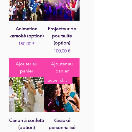
Animation
Projecteur de
karaoké (option)
poursuite
(option)
Prix
150,00 €
Prix
100,00 €
Ajouter au
Ajouter au
panier
panier
Super classe
Canon à confetti
Karaoké
(option)
personnalisé