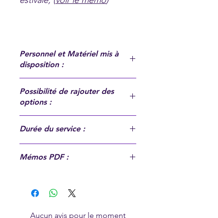
estivale, (
voir le mémo
)
Personnel et Matériel mis à
disposition :
Un technicien, une machine à neige,
Possibilité de rajouter des
produits.
options :
- Barrières et bâches (100.00€)
Durée du service :
Environ 4h30 (hors temps
Mémos PDF :
d'installation et de rangement, voir
conditions générales de vente
)
"Les animations hôtellerie de plein
air"
"DISCOZIK présente PARIS
PANACHE"
Aucun avis pour le moment