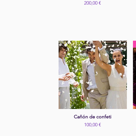
Precio
200,00 €
Cañón de confeti
Vista rápida
Precio
100,00 €