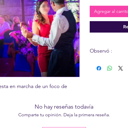
Agregar al carrit
Re
Observó :
Opción asociada a un 
La cantidad debe ser 
uesta en marcha de un foco de
No hay reseñas todavía
Comparte tu opinión. Deja la primera reseña.