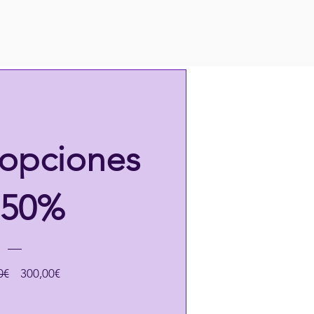
 opciones
 50%
Precio
Precio
0€
300,00€
de
oferta