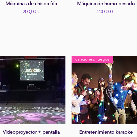
Máquinas de chispa fría
Vista rápida
Máquina de humo pesado
Vista rápida
Precio
Precio
200,00 €
200,00 €
canciones, juegos
Videoproyector + pantalla
Vista rápida
Entretenimiento karaoke
Vista rápida