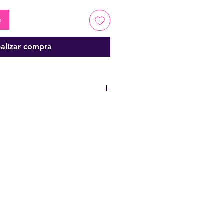
o
alizar compra
servicio ya reservado o solicitado.
igual a 1.