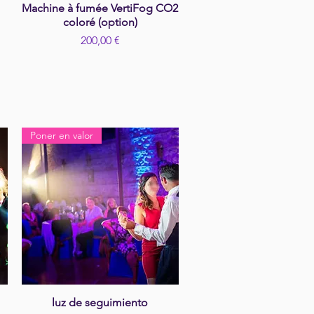
Machine à fumée VertiFog CO2
Vista rápida
coloré (option)
Precio
200,00 €
Poner en valor
luz de seguimiento
Vista rápida