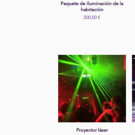
Paquete de iluminación de la
Vista rápida
habitación
Precio
200,00 €
Proyector láser
Vista rápida