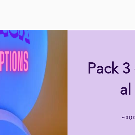
Pack 3
al
600,0