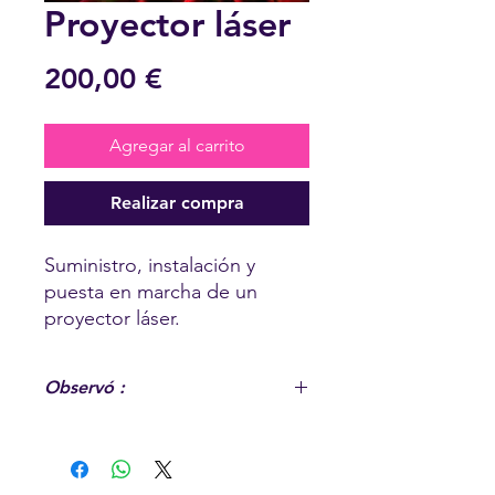
Proyector láser
Precio
200,00 €
Agregar al carrito
Realizar compra
Suministro, instalación y
puesta en marcha de un
proyector láser.
Observó :
Opción asociada a un servicio ya
reservado o solicitado. La cantidad
debe ser igual a 1.