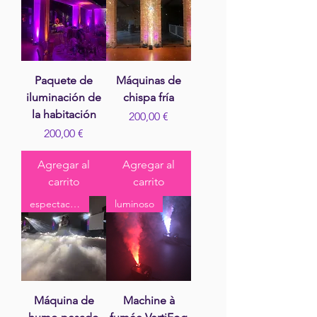
Paquete de
Máquinas de
iluminación de
chispa fría
la habitación
Precio
200,00 €
Precio
200,00 €
Agregar al
Agregar al
carrito
carrito
espectacular
luminoso
Máquina de
Machine à