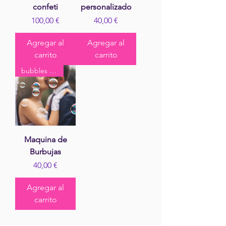
confeti
personalizado
Precio
Precio
100,00 €
40,00 €
Agregar al
Agregar al
carrito
carrito
bubbles kiss
Maquina de
Burbujas
Precio
40,00 €
Agregar al
carrito