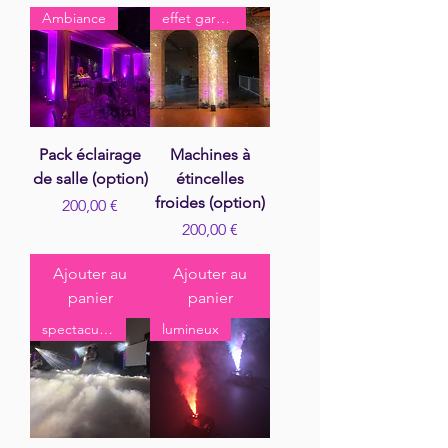
Ambiance
effet garanti
Pack éclairage
Machines à
de salle (option)
étincelles
froides (option)
Prix
200,00 €
Prix
200,00 €
Ajouter au
Ajouter au
panier
panier
spectaculaire
lumineux