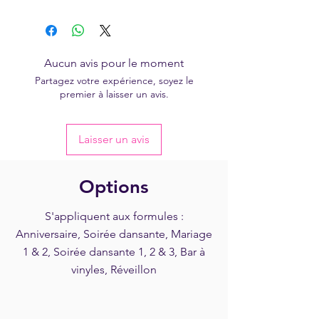
- Canon à confetti (100 €)
"Votre Evénement avec DISCOZIK
lieu de 600 €
- Projecteur laser (100 €)
Animations"
- Machine à bulles (40 €)
Aucun avis pour le moment
Partagez votre expérience, soyez le
premier à laisser un avis.
Laisser un avis
Options
S'appliquent aux formules :
Anniversaire, Soirée dansante, Mariage
1 & 2, Soirée dansante 1, 2 & 3, Bar à
vinyles, Réveillon