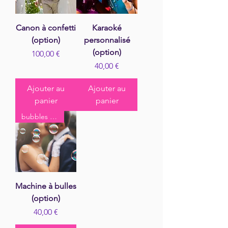
Canon à confetti
Karaoké
(option)
personnalisé
(option)
Prix
100,00 €
Prix
40,00 €
Ajouter au
Ajouter au
panier
panier
bubbles kiss
Machine à bulles
(option)
Prix
40,00 €