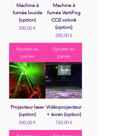
Machine à
Machine à
fumée lourde
fumée VertiFog
(option)
CO2 coloré
(option)
Prix
200,00 €
Prix
200,00 €
Ajouter au
Ajouter au
panier
panier
Projecteur laser
Vidéoprojecteur
(option)
+ écran (option)
Prix
Prix
200,00 €
150,00 €
Ajouter au
Ajouter au