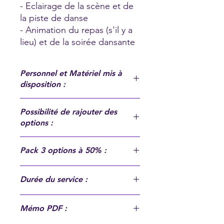
- Eclairage de la scène et de
la piste de danse
- Animation du repas (s'il y a
lieu) et de la soirée dansante
Personnel et Matériel mis à
disposition :
Un DJ, une sono, quatre totems,
Possibilité de rajouter des
six lyres, cinq barres à LED, une
options :
machine à brouillard, une machine à
fumée.
- Pack éclairage de salle (200 €)
Pack 3 options à 50% :
- Machine à fumée lourde (200 €)
- Machines à fumée VertiFog CO2
Formule + 3 options au choix parmi
coloré (200 €)
Durée du service :
ces cinq (Pack éclairage de salle,
- Machines à étincelles froides (200 €)
Machines à étincelles froides,
- Vidéoprojecteur + écran 2mx1.50m
Environ
6h (hors temps d'installation
Machine à fumée lourde, Machines à
(150 €)
Mémo PDF :
et de rangement, voir conditions
fumée VertiFog CO2 coloré,
- Animation karaoké (150 €)
générales de vente)
Projecteur laser) au prix de 300 € au