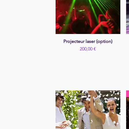
Projecteur laser (option)
Aperçu rapide
Prix
200,00 €