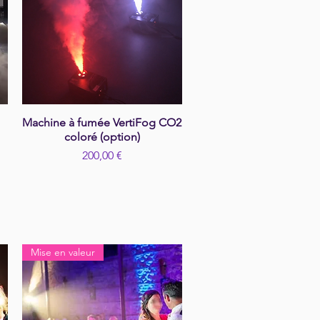
Machine à fumée VertiFog CO2
Aperçu rapide
coloré (option)
Prix
200,00 €
Mise en valeur