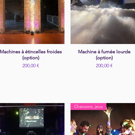
Machines à étincelles froides
Aperçu rapide
Machine à fumée lourde
Aperçu rapide
(option)
(option)
Prix
Prix
200,00 €
200,00 €
Chansons, jeux