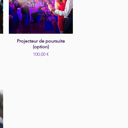
Projecteur de poursuite
Aperçu rapide
(option)
Prix
100,00 €