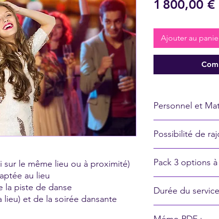
1 800,00 €
Ajouter au panie
Comm
Personnel et Maté
Un DJ, un technicien,
Possibilité de ra
dix lyres, sept barre
une machine à fumée
- Pack éclairage de sa
Pack 3 options à
si sur le même lieu ou à proximité)
- Machine à fumée lo
- Machines à fumée V
daptée au lieu
Formule + 3 options 
- Machines à étincelle
e la piste de danse
Durée du service
éclairage de salle, Ma
- Vidéoprojecteur + 
a lieu) et de la soirée dansante
Machine à fumée lou
- Animation karaoké (
Environ 6h (hors tem
CO2 coloré, Projecteu
- Canon à confetti (10