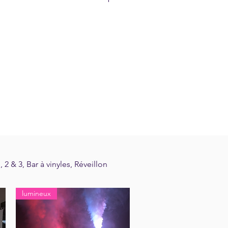
ales de vente
)
 €)
 €)
vec DISCOZIK Animations"
2 & 3, Bar à vinyles, Réveillon
lumineux