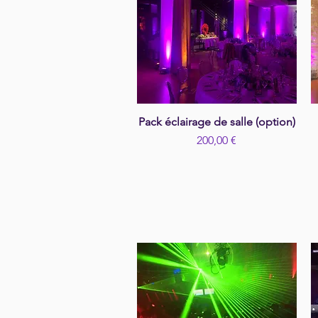
Pack éclairage de salle (option)
Aperçu rapide
Prix
200,00 €