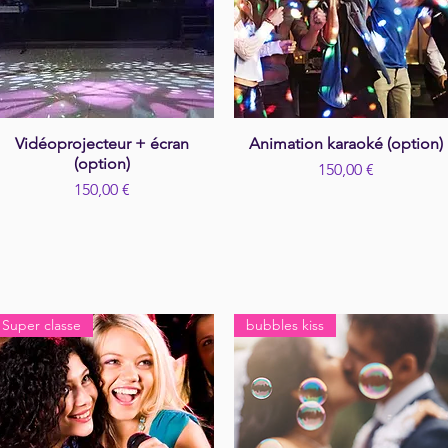
Vidéoprojecteur + écran
Aperçu rapide
Animation karaoké (option)
Aperçu rapide
(option)
Prix
150,00 €
Prix
150,00 €
Super classe
bubbles kiss