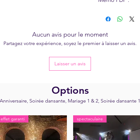
Mémo PDF :
voir
conditions génér
600 €
- Projecteur laser (100
- Machine à bulles (40
"Votre Evénement a
Aucun avis pour le moment
Partagez votre expérience, soyez le premier à laisser un avis.
Laisser un avis
Options
Anniversaire, Soirée dansante, Mariage 1 & 2, Soirée dansante 1, 
effet garanti
spectaculaire