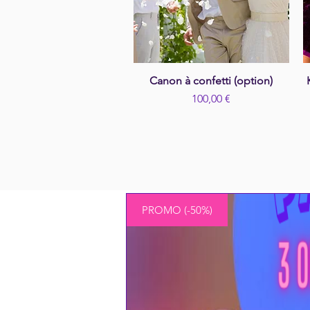
Canon à confetti (option)
Aperçu rapide
Prix
100,00 €
PROMO (-50%)