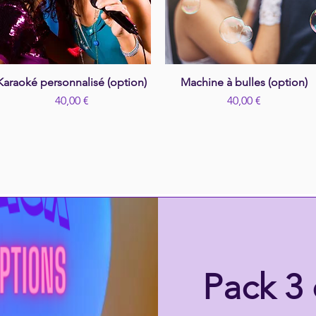
Karaoké personnalisé (option)
Aperçu rapide
Machine à bulles (option)
Aperçu rapide
Prix
Prix
40,00 €
40,00 €
Pack 3 