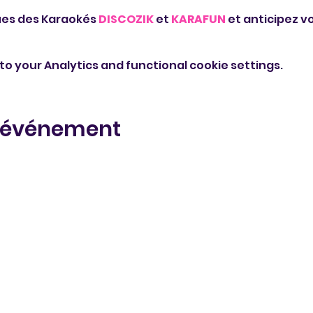
es des Karaokés 
DISCOZIK
 et 
KARAFUN
 et anticipez vo
o your Analytics and functional cookie settings.
t événement
Legal Notice
I
Privacy Policy
I
Cookie policy
I
Terms of Sales