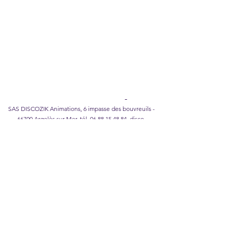
Legal Notice
I
Privacy Policy
I
Cookie policy
I
Terms of
Sales
DISCOZIK Karaoke Catalog
SAS DISCOZIK Animations, 6 impasse des bouvreuils -
66700 Argelès sur Mer, tél.
06 88 15 48 84
,
disco-
zik@wanadoo.fr
©2026 DISCOZIK Animations