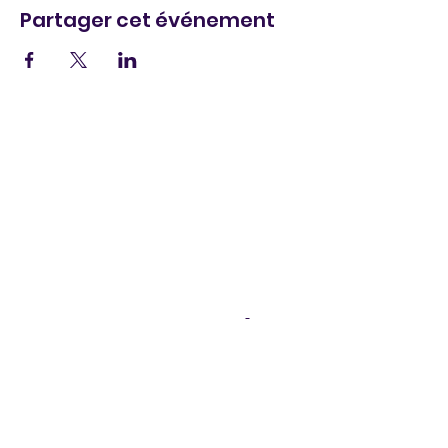
Partager cet événement
Legal Notice
I
Privacy Policy
I
Cookie policy
I
Terms of
Sales
DISCOZIK Karaoke Catalog
SAS DISCOZIK Animations, 6 impasse des bouvreuils -
66700 Argelès sur Mer, tél.
06 88 15 48 84
,
disco-
zik@wanadoo.fr
©2026 DISCOZIK Animations