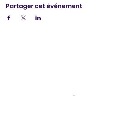
Partager cet événement
Legal Notice
I
Privacy Policy
I
Cookie policy
I
Terms of
Sales
DISCOZIK Karaoke Catalog
SAS DISCOZIK Animations, 6 impasse des bouvreuils -
66700 Argelès sur Mer, tél.
06 88 15 48 84
,
disco-
zik@wanadoo.fr
©2026 DISCOZIK Animations